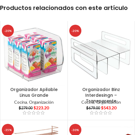
Productos relacionados con este artículo
-20%
-20%
Organizador Apilable
Organizador Binz
Linus Grande
Interdesingn –
Transparente
Cocina
,
Organización
Cocina
,
Organización
$
223.20
$
543.20
$
279.00
$
679.00
-35%
-30%