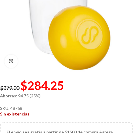
Click to enlarge
$
284.25
$
379.00
Ahorras: 94.75 (25%)
SKU:
48768
Sin existencias
El
envío sea gratis a partir de $1500 de compra
Agrega