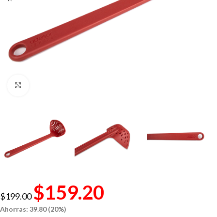
Click to enlarge
$
159.20
$
199.00
Ahorras: 39.80 (20%)