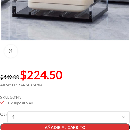
Click to enlarge
$
224.50
$
449.00
Ahorras: 224.50 (50%)
SKU:
50448
10 disponibles
Qty
AÑADIR AL CARRITO