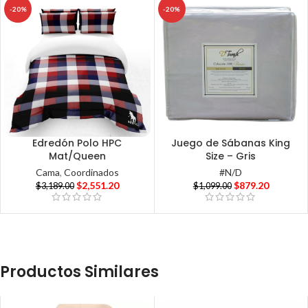
-20%
-20%
Edredón Polo HPC
Juego de Sábanas King
Mat/Queen
Size – Gris
Cama
,
Coordinados
#N/D
$
2,551.20
$
879.20
$
3,189.00
$
1,099.00
Productos Similares