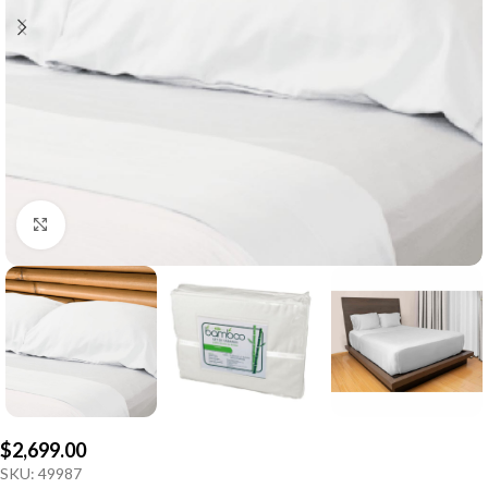
Click to enlarge
$
2,699.00
SKU:
49987