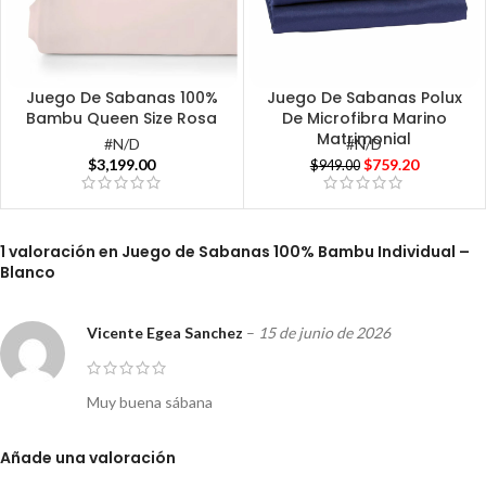
Juego De Sabanas 100%
Juego De Sabanas Polux
Bambu Queen Size Rosa
De Microfibra Marino
Matrimonial
#N/D
#N/D
$
3,199.00
$
759.20
$
949.00
1 valoración en
Juego de Sabanas 100% Bambu Individual –
Blanco
Vicente Egea Sanchez
–
15 de junio de 2026
Muy buena sábana
Añade una valoración