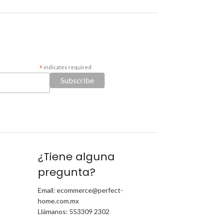
*
indicates required
¿Tiene alguna
pregunta?
Email: ecommerce@perfect-
home.com.mx
Llámanos: 553309 2302