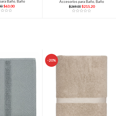
para Baño
,
Baño
Accesorios para Baño
,
Baño
$
63.00
$
215.20
00
$
269.00
-20%