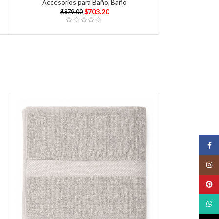
Accesorios para Baño
,
Baño
$
703.20
$
879.00
Face
Insta
Pinte
What