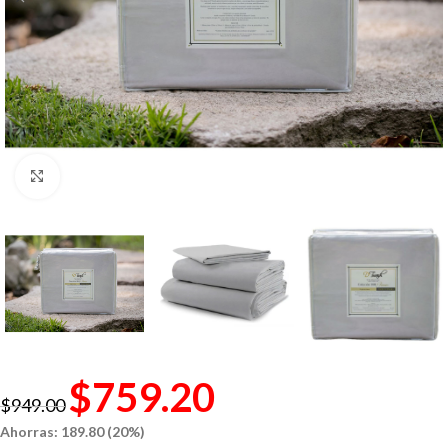
Click to enlarge
$
759.20
$
949.00
Ahorras: 189.80 (20%)