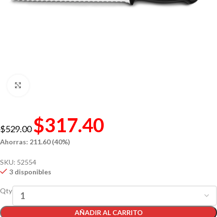
Click to enlarge
$
317.40
$
529.00
Ahorras: 211.60 (40%)
SKU:
52554
3 disponibles
Qty
AÑADIR AL CARRITO