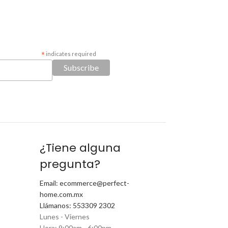
*
indicates required
¿Tiene alguna
pregunta?
Email: ecommerce@perfect-
home.com.mx
Llámanos: 553309 2302
Lunes - Viernes
Hora: 9:00am - 6:00pm