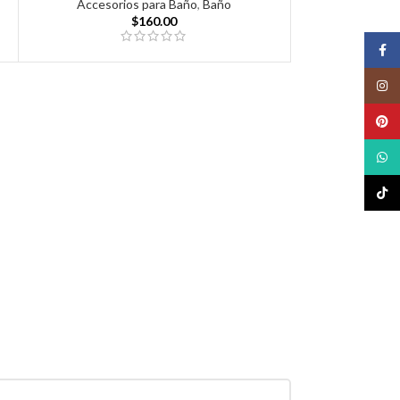
Accesorios para Baño
,
Baño
$
160.00
Face
Insta
Pinte
What
TikTo