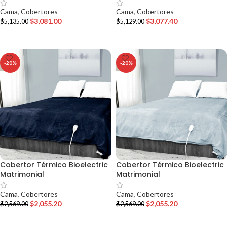
Cama
,
Cobertores
Cama
,
Cobertores
$
3,081.00
$
3,077.40
$
5,135.00
$
5,129.00
AÑADIR AL CARRITO
AÑADIR AL CARRITO
-20%
-20%
Cobertor Térmico Bioelectric
Cobertor Térmico Bioelectric
Matrimonial
Matrimonial
Cama
,
Cobertores
Cama
,
Cobertores
$
2,055.20
$
2,055.20
$
2,569.00
$
2,569.00
AÑADIR AL CARRITO
AÑADIR AL CARRITO