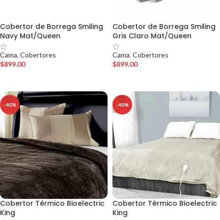
Cobertor de Borrega Smiling
Cobertor de Borrega Smiling
Navy Mat/Queen
Gris Claro Mat/Queen
Cama
,
Cobertores
Cama
,
Cobertores
$
899.00
$
899.00
AÑADIR AL CARRITO
AÑADIR AL CARRITO
-40%
-40%
Cobertor Térmico Bioelectric
Cobertor Térmico Bioelectric
King
King