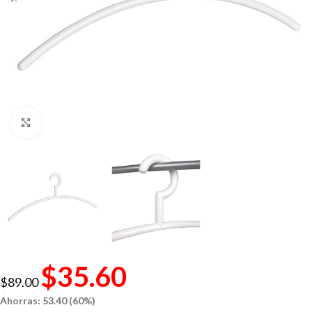
Click to enlarge
$
35.60
$
89.00
Ahorras: 53.40 (60%)