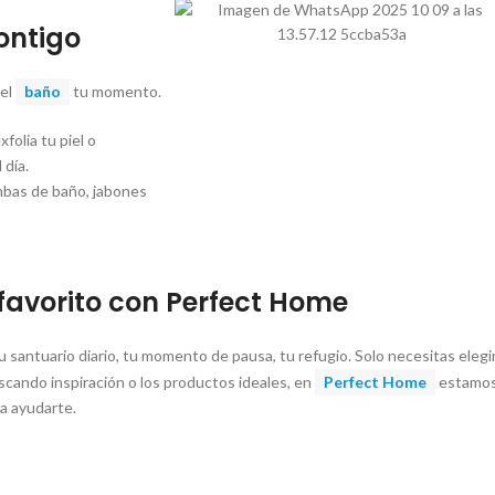
ontigo
del
baño
tu momento.
folia tu piel o
 día.
ombas de baño, jabones
 favorito con Perfect Home
antuario diario, tu momento de pausa, tu refugio. Solo necesitas elegi
scando inspiración o los productos ideales, en
Perfect Home
estamo
ra ayudarte.