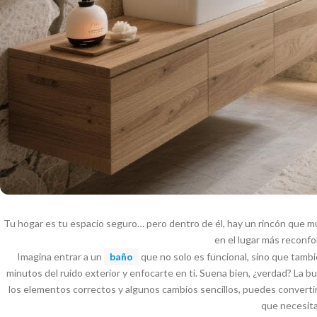
Tu hogar es tu espacio seguro… pero dentro de él, hay un rincón que m
en el lugar más reconfo
Imagina entrar a un
baño
que no solo es funcional, sino que tamb
minutos del ruido exterior y enfocarte en ti. Suena bien, ¿verdad? La 
los elementos correctos y algunos cambios sencillos, puedes convertir
que necesita