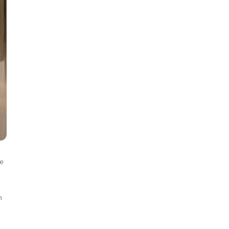
se
n
o