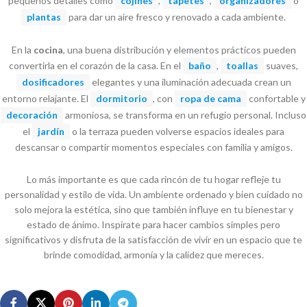
pequeños detalles como
cojines
,
tapetes
,
organizadores
o
plantas
para dar un aire fresco y renovado a cada ambiente.
En la
cocina
, una buena distribución y elementos prácticos pueden
convertirla en el corazón de la casa. En el
baño
,
toallas
suaves,
dosificadores
elegantes y una iluminación adecuada crean un
entorno relajante. El
dormitorio
, con
ropa de cama
confortable y
decoración
armoniosa, se transforma en un refugio personal. Incluso
el
jardín
o la terraza pueden volverse espacios ideales para
descansar o compartir momentos especiales con familia y amigos.
Lo más importante es que cada rincón de tu hogar refleje tu
personalidad y estilo de vida. Un ambiente ordenado y bien cuidado no
solo mejora la estética, sino que también influye en tu bienestar y
estado de ánimo. Inspírate para hacer cambios simples pero
significativos y disfruta de la satisfacción de vivir en un espacio que te
brinde comodidad, armonía y la calidez que mereces.