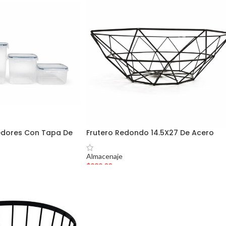
edores Con Tapa De
Frutero Redondo 14.5X27 De Acero
Almacenaje
$
239.00