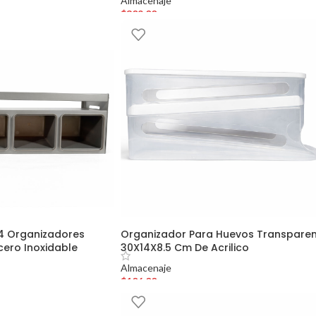
Almacenaje
$
309.00
4 Organizadores
Organizador Para Huevos Transpare
ero Inoxidable
30X14X8.5 Cm De Acrilico
Almacenaje
$
106.00