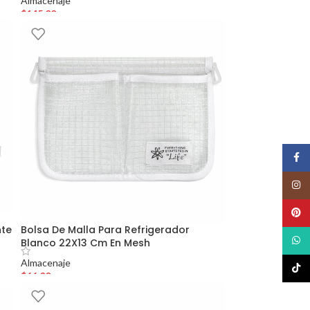
Almacenaje
$
145.00
Face
Insta
Pinte
nte
Bolsa De Malla Para Refrigerador
What
Blanco 22X13 Cm En Mesh
Almacenaje
TikTo
$
66.00