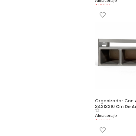
Almacenaje
$
173.00
Organizador Con 
34X13X10 Cm De Ac
Almacenaje
$
614.00