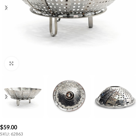
Click to enlarge
$
59.00
SKU:
62863