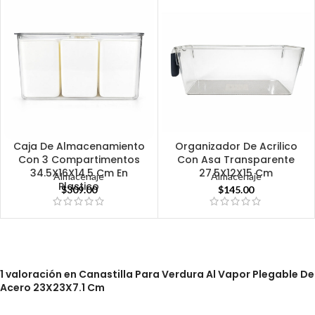
Caja De Almacenamiento
Organizador De Acrilico
Con 3 Compartimentos
Con Asa Transparente
34.5X16X14.5 Cm En
27.5X12X15 Cm
Almacenaje
Almacenaje
Plastico
$
309.00
$
145.00
1 valoración en
Canastilla Para Verdura Al Vapor Plegable De
Acero 23X23X7.1 Cm