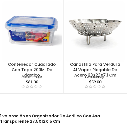
Contenedor Cuadrado
Canastilla Para Verdura
Con Tapa 200Ml De
Al Vapor Plegable De
Plastico
Acero 23X23X7.1 Cm
Almacenaje
Almacenaje
$
81.00
$
59.00
1 valoración en
Organizador De Acrilico Con Asa
Transparente 27.5X12X15 Cm