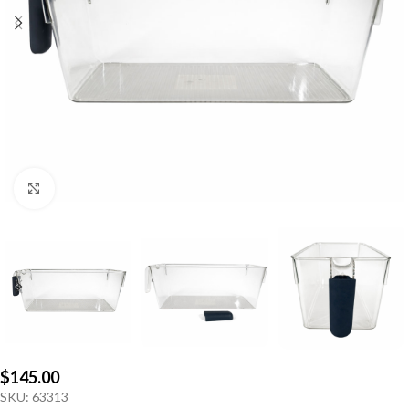
Click to enlarge
$
145.00
SKU:
63313