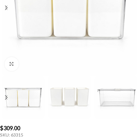
Click to enlarge
$
309.00
SKU:
63315