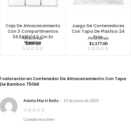
Caja De Almacenamiento
Juego De Contenedores
Con 3 Compartimentos
Con Tapa De Plastico 24
34.5X16X14.5 Cm En
Pzas
Almacenaje
Almacenaje
Plastico
$
309.00
$
1,177.00
1 valoración en
Contenedor De Almacenamiento Con Tapa
De Bamboo 750Ml
Adelia Martí Bello
–
15 de junio de 2026
Cumple muy bien