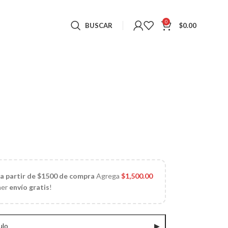
0
BUSCAR
$
0.00
 a partir de $1500 de compra
Agrega
$
1,500.00
ner
envío gratis
!
ulo
▶