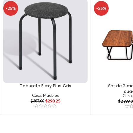
-25%
-25%
Taburete Flexy Plus Gris
Set de 2 m
cua
Casa
,
Muebles
Casa
$
290.25
$
387.00
$
2,999.0