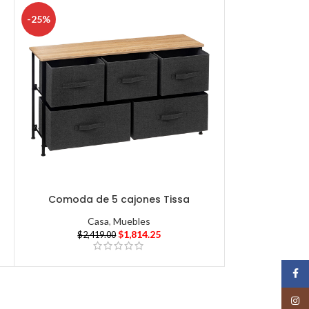
-25%
Comoda de 5 cajones Tissa
Casa
,
Muebles
$
1,814.25
$
2,419.00
Face
Insta