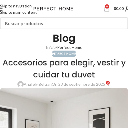
Skip to navigation
0
$
0.00
Skip to main content
Blog
Inicio
Perfect Home
PERFECT HOME
Accesorios para elegir, vestir y
cuidar tu duvet
0
Anallely Beltran
On 23 de septiembre de 2025