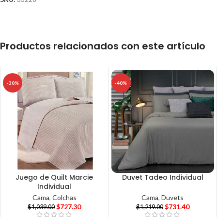
Productos relacionados con este artículo
-30%
-40%
Juego de Quilt Marcie
Duvet Tadeo Individual
Individual
Cama
,
Duvets
Cama
,
Colchas
$
731.40
$
727.30
$
1,219.00
$
1,039.00