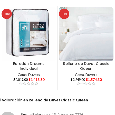
-30%
-30%
Edredón Dreams
Relleno de Duvet Classic
Individual
Queen
Cama
,
Duvets
Cama
,
Duvets
$
1,413.30
$
1,574.30
$
2,019.00
$
2,249.00
1 valoración en
Relleno de Duvet Classic Queen
Roque Bejarano
–
15 de junio de 2026