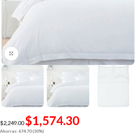
Click to enlarge
$
1,574.30
$
2,249.00
Ahorras: 674.70 (30%)