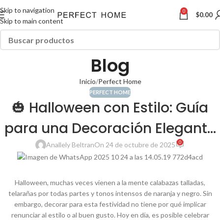
Skip to navigation
0
$
0.00
Skip to main content
Blog
Inicio
Perfect Home
PERFECT HOME
🎃 Halloween con Estilo: Guía
para una Decoración Elegante
0
y Sofisticada
Anallely Beltran
On 24 de octubre de 2025
Halloween, muchas veces vienen a la mente calabazas talladas,
telarañas por todas partes y tonos intensos de naranja y negro. Sin
embargo, decorar para esta festividad no tiene por qué implicar
renunciar al estilo o al buen gusto. Hoy en día, es posible celebrar