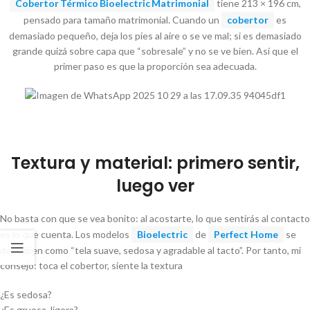
Cobertor Térmico Bioelectric Matrimonial
tiene 213 × 196 cm,
pensado para tamaño matrimonial. Cuando un
cobertor
es
demasiado pequeño, deja los pies al aire o se ve mal; si es demasiado
grande quizá sobre capa que “sobresale” y no se ve bien. Así que el
primer paso es que la proporción sea adecuada.
Textura y material: primero sentir,
luego ver
No basta con que se vea bonito: al acostarte, lo que sentirás al contacto
es lo que cuenta. Los modelos
Bioelectric
de
Perfect Home
se
describen como “tela suave, sedosa y agradable al tacto”. Por tanto, mi
consejo: toca el cobertor, siente la textura
¿Es sedosa?
¿Es gruesa, ligera?