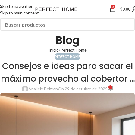
Skip to navigation
0
$
0.00
Skip to main content
Blog
Inicio
Perfect Home
PERFECT HOME
Consejos e ideas para sacar el
máximo provecho al cobertor y
0
lograr confort
Anallely Beltran
On 29 de octubre de 2025