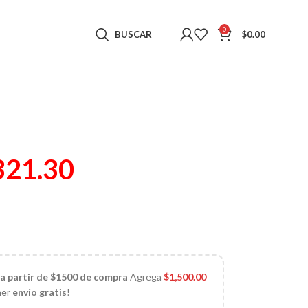
0
BUSCAR
$
0.00
321.30
)
 a partir de $1500 de compra
Agrega
$
1,500.00
ner
envío gratis
!