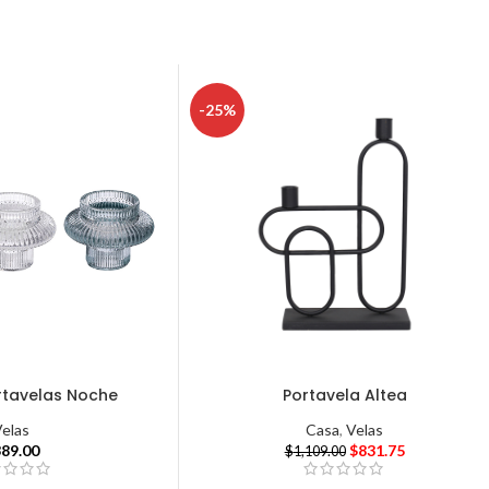
-25%
rtavelas Noche
Portavela Altea
Velas
Casa
,
Velas
389.00
$
831.75
$
1,109.00