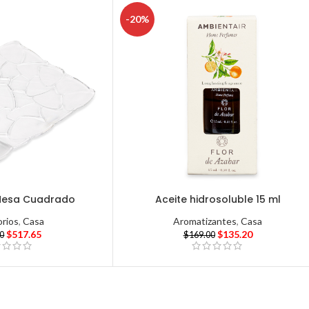
-20%
Mesa Cuadrado
Aceite hidrosoluble 15 ml
rios
,
Casa
Aromatizantes
,
Casa
$
517.65
$
135.20
00
$
169.00