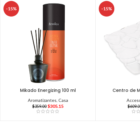
-15%
-15%
Mikado Energizing 100 ml
Centro de 
Aromatizantes
,
Casa
Acceso
$
305.15
$
359.00
$
609.