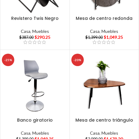
Revistero Twis Negro
Mesa de centro redonda
Casa
,
Muebles
Casa
,
Muebles
$
290.25
$
1,049.25
$
387.00
$
1,399.00
-25%
-20%
Banco giratorio
Mesa de centro triángulo
Casa
,
Muebles
Casa
,
Muebles
$
1,049.25
$
1,679.20