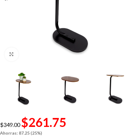
Click to enlarge
$
261.75
$
349.00
Ahorras: 87.25 (25%)