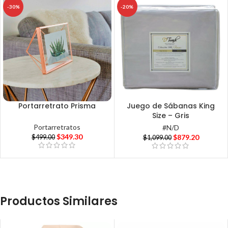
-30%
-20%
Portarretrato Prisma
Juego de Sábanas King
Size – Gris
Portarretratos
#N/D
$
349.30
$
879.20
$
499.00
$
1,099.00
Productos Similares