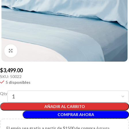
Click to enlarge
$
3,499.00
SKU:
50022
5 disponibles
Qty
AÑADIR AL CARRITO
COMPRAR AHORA
El
envío sea gratis a partir de $1500 de compra
Agrega