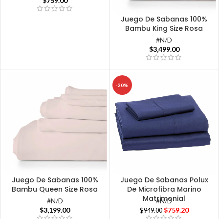
$
759.00
Juego De Sabanas 100%
Bambu King Size Rosa
#N/D
$
3,499.00
-20%
Juego De Sabanas 100%
Juego De Sabanas Polux
Bambu Queen Size Rosa
De Microfibra Marino
Matrimonial
#N/D
#N/D
$
3,199.00
$
759.20
$
949.00