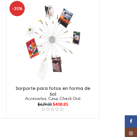
-35%
Sorporte para fotos en forma de
Sol
Accesorios
,
Casa
,
Check Out
$
408.85
$
629.00
Face
Insta