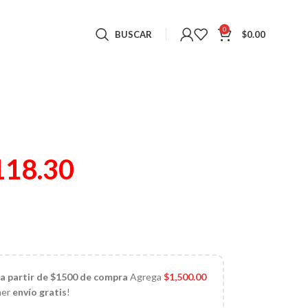
0
BUSCAR
$
0.00
118.30
 a partir de $1500 de compra
Agrega
$
1,500.00
ner
envío gratis
!