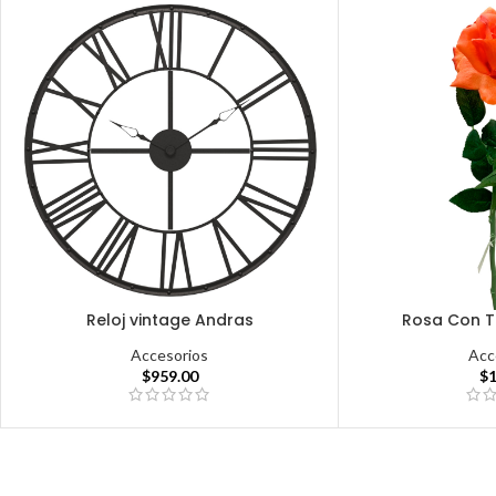
Reloj vintage Andras
Rosa Con T
Accesorios
Acc
$
959.00
$