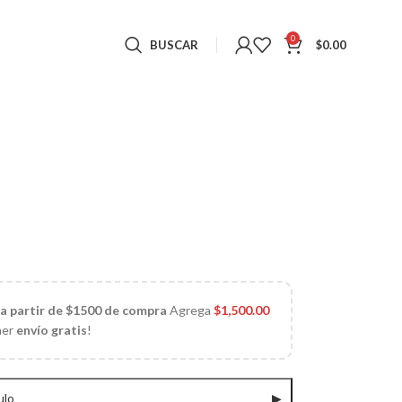
0
BUSCAR
$
0.00
 a partir de $1500 de compra
Agrega
$
1,500.00
ner
envío gratis
!
ulo
▶