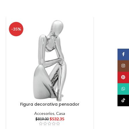
-35%
Face
Insta
Pinte
What
TikTo
Figura decorativa pensador
Accesorios
,
Casa
$
532.35
$
819.00