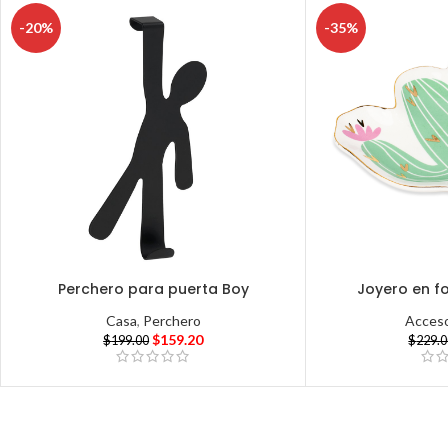
-20%
-35%
Perchero para puerta Boy
Joyero en f
Casa
,
Perchero
Acceso
$
159.20
$
199.00
$
229.