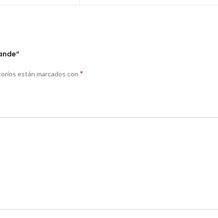
rande”
*
torios están marcados con