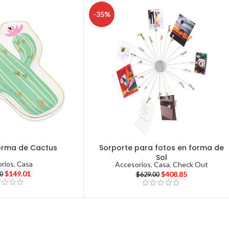
-35%
orma de Cactus
Sorporte para fotos en forma de
Sol
rios
,
Casa
Accesorios
,
Casa
,
Check Out
$
149.01
$
408.85
00
$
629.00