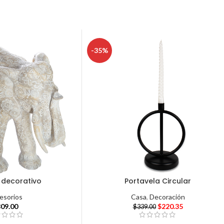
-35%
 decorativo
Portavela Circular
esorios
Casa
,
Decoración
809.00
$
220.35
$
339.00