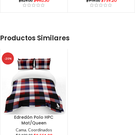
$
440.30
$
759.20
$
629.00
$
949.00
Productos Similares
-20%
Edredón Polo HPC
Mat/Queen
Cama
,
Coordinados