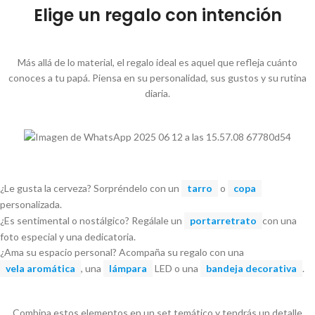
Elige un regalo con intención
Más allá de lo material, el regalo ideal es aquel que refleja cuánto
conoces a tu papá. Piensa en su personalidad, sus gustos y su rutina
diaria.
¿Le gusta la cerveza? Sorpréndelo con un
tarro
o
copa
personalizada.
¿Es sentimental o nostálgico? Regálale un
portarretrato
con una
foto especial y una dedicatoria.
¿Ama su espacio personal? Acompaña su regalo con una
vela aromática
, una
lámpara
LED o una
bandeja decorativa
.
Combina estos elementos en un set temático y tendrás un detalle