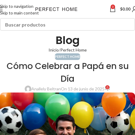
Skip to navigation
0
$
0.00
Skip to main content
Blog
Inicio
Perfect Home
PERFECT HOME
Cómo Celebrar a Papá en su
Día
0
Anallely Beltran
On 13 de junio de 2025