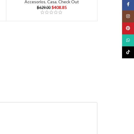
Accesorios
,
Casa
,
Check Out
Face
$
408.85
$
629.00
Insta
Pinte
What
TikTo