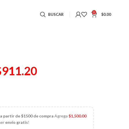
0
BUSCAR
$
0.00
$
911.20
)
 a partir de $1500 de compra
Agrega
$
1,500.00
ner
envío gratis
!