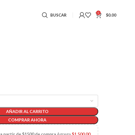
0
BUSCAR
$
0.00
AÑADIR AL CARRITO
COMPRAR AHORA
 a partir de $1500 de compra
Agrega
$
1,500.00