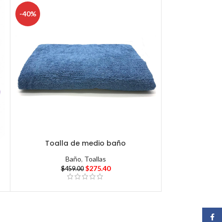
-40%
Toalla de medio baño
Baño
,
Toallas
$
275.40
$
459.00
Face