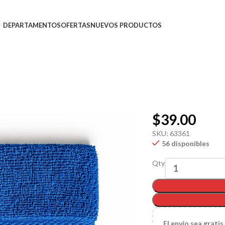
DEPARTAMENTOS
OFERTAS
NUEVOS PRODUCTOS
$
39.00
SKU:
63361
56 disponibles
Qty
El
envío sea gratis