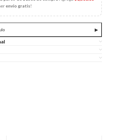
ner
envío gratis
!
ulo
▶
nal