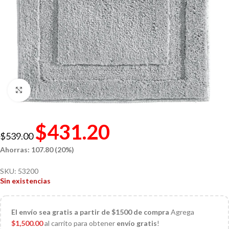
Click to enlarge
$
431.20
$
539.00
Ahorras: 107.80 (20%)
SKU:
53200
Sin existencias
El
envío sea gratis a partir de $1500 de compra
Agrega
$
1,500.00
al carrito para obtener
envío gratis
!