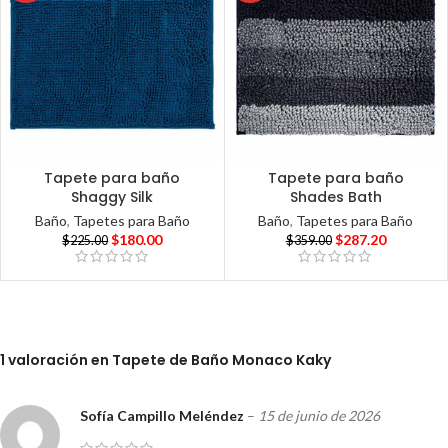
Tapete para baño
Tapete para baño
Shaggy Silk
Shades Bath
Baño
,
Tapetes para Baño
Baño
,
Tapetes para Baño
$
180.00
$
287.20
$
225.00
$
359.00
1 valoración en
Tapete de Baño Monaco Kaky
Sofía Campillo Meléndez
–
15 de junio de 2026