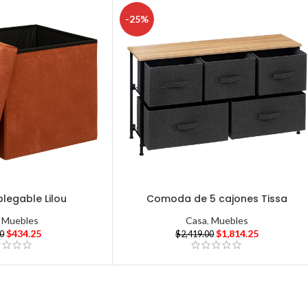
-25%
legable Lilou
Comoda de 5 cajones Tissa
,
Muebles
Casa
,
Muebles
$
434.25
$
1,814.25
00
$
2,419.00