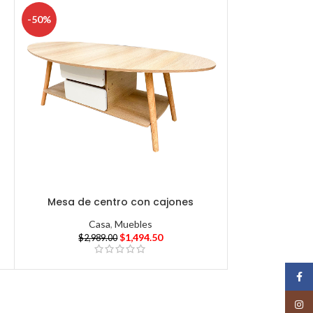
-50%
Mesa de centro con cajones
Casa
,
Muebles
$
1,494.50
$
2,989.00
Face
Insta