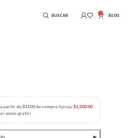
0
BUSCAR
$
0.00
 a partir de $1500 de compra
Agrega
$
1,500.00
ner
envío gratis
!
ulo
▶