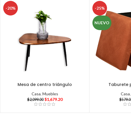
-20%
-25%
NUEVO
Mesa de centro triángulo
Taburete p
Casa
,
Muebles
Casa
$
1,679.20
$
2,099.00
$
579.