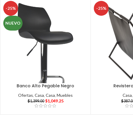
-25%
-25%
NUEVO
Banco Alto Pegable Negro
Revister
Ofertas
,
Casa
,
Casa
,
Muebles
Casa
$
1,049.25
$
1,399.00
$
387.