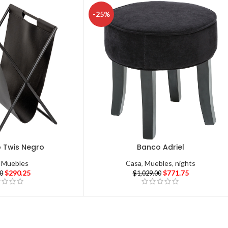
-25%
o Twis Negro
Banco Adriel
,
Muebles
Casa
,
Muebles
,
nights
$
290.25
$
771.75
00
$
1,029.00