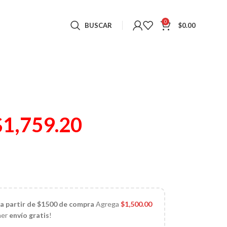
0
BUSCAR
$
0.00
$
1,759.20
)
 a partir de $1500 de compra
Agrega
$
1,500.00
ner
envío gratis
!