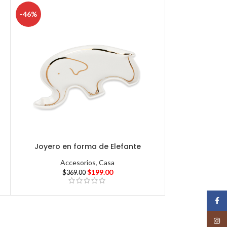
-46%
Joyero en forma de Elefante
Accesorios
,
Casa
$
199.00
$
369.00
Face
Insta