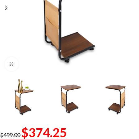
Click to enlarge
$
374.25
$
499.00