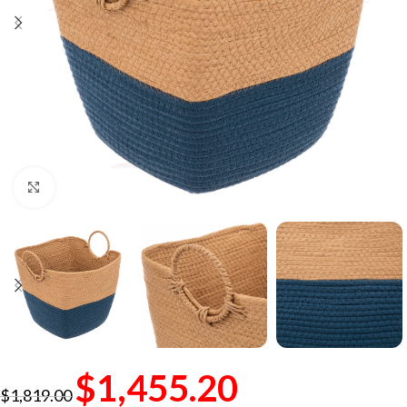
Click to enlarge
$
1,455.20
$
1,819.00