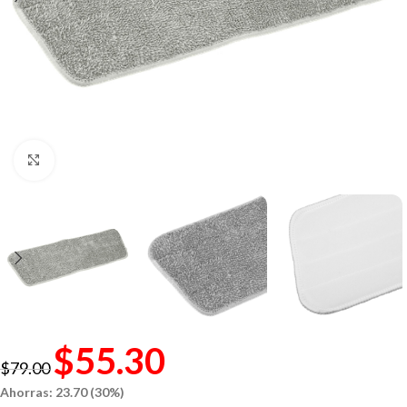
Click to enlarge
$
55.30
$
79.00
Ahorras: 23.70 (30%)