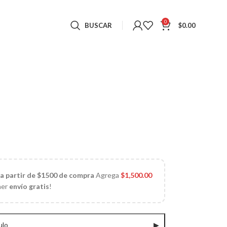
0
BUSCAR
$
0.00
 a partir de $1500 de compra
Agrega
$
1,500.00
ner
envío gratis
!
ulo
▶