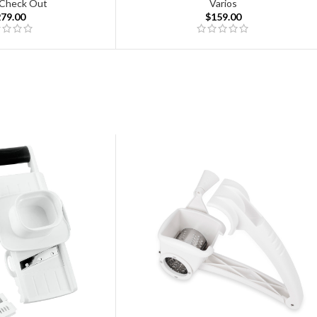
Check Out
Varios
279.00
$
159.00