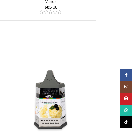
Varios
$
85.00
Face
Insta
Pinte
What
TikTo