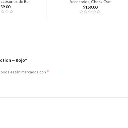
Accesorios de Bar
Accesorios
,
Check Out
159.00
$
159.00
ction – Rojo”
*
torios están marcados con