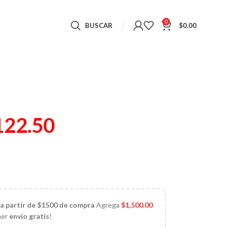
0
BUSCAR
$
0.00
122.50
)
 a partir de $1500 de compra
Agrega
$
1,500.00
ner
envío gratis
!