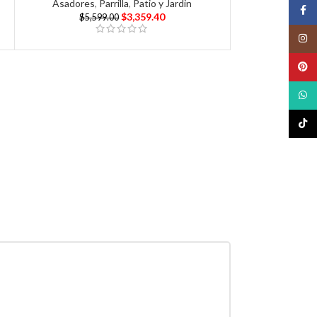
Asadores
,
Parrilla
,
Patio y Jardin
Face
$
3,359.40
$
5,599.00
Insta
Pinte
What
TikTo