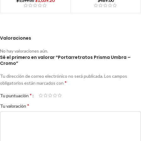
$
1,039.20
$
489.00
$
1,299.00
Valoraciones
No hay valoraciones aún.
Sé el primero en valorar “Portarretratos Prisma Umbra –
Cromo”
Tu dirección de correo electrónico no será publicada.
Los campos
*
obligatorios están marcados con
*
Tu puntuación
*
Tu valoración