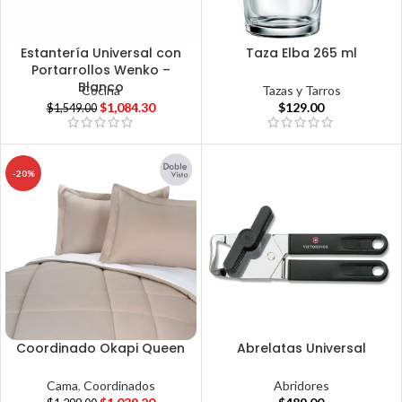
Estantería Universal con
Taza Elba 265 ml
Portarrollos Wenko –
Blanco
Tazas y Tarros
Cocina
$
129.00
$
1,084.30
$
1,549.00
-20%
Coordinado Okapi Queen
Abrelatas Universal
Cama
,
Coordinados
Abridores