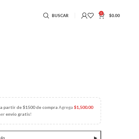
0
BUSCAR
$
0.00
 a partir de $1500 de compra
Agrega
$
1,500.00
ner
envío gratis
!
ulo
▶