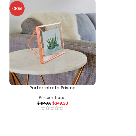
-30%
Portarretrato Prisma
Portarretratos
$
349.30
$
499.00