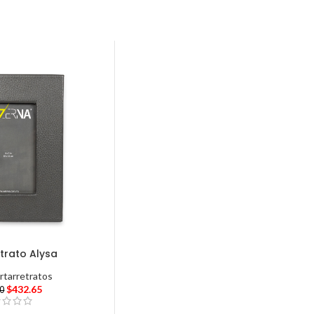
trato Alysa
rtarretratos
$
432.65
00