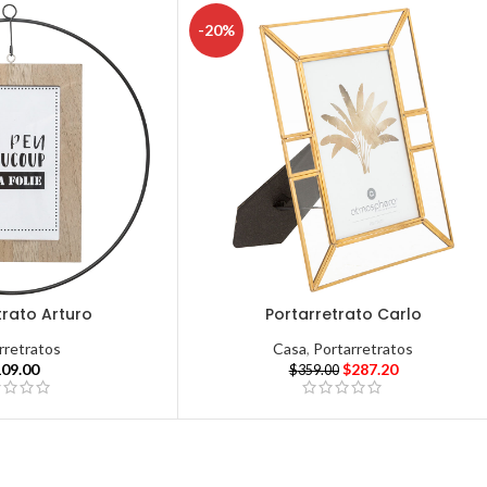
-20%
trato Arturo
Portarretrato Carlo
rretratos
Casa
,
Portarretratos
109.00
$
287.20
$
359.00