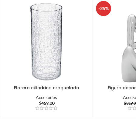
-35%
Florero cilíndrico craquelado
Figura deco
Accesorios
Acceso
$
459.00
$
819.