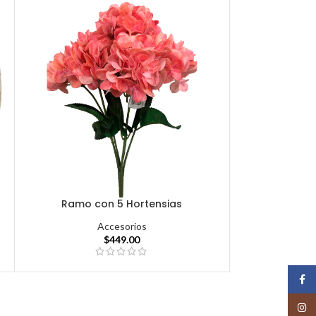
Ramo con 5 Hortensias
Accesorios
$
449.00
Face
Insta