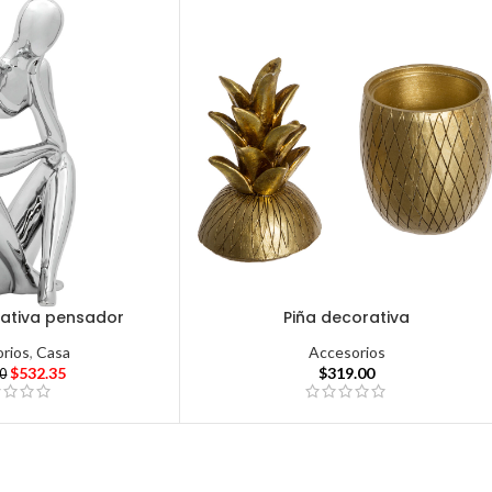
rativa pensador
Piña decorativa
rios
,
Casa
Accesorios
$
532.35
$
319.00
00