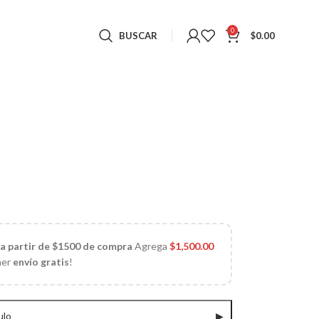
0
BUSCAR
$
0.00
 a partir de $1500 de compra
Agrega
$
1,500.00
ner
envío gratis
!
ulo
▶