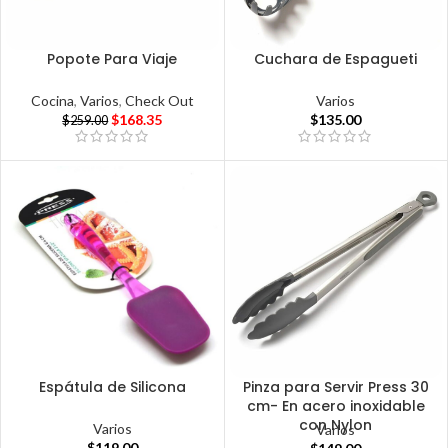
Popote Para Viaje
Cuchara de Espagueti
Cocina
,
Varios
,
Check Out
Varios
$
168.35
$
135.00
$
259.00
Espátula de Silicona
Pinza para Servir Press 30
cm- En acero inoxidable
con Nylon
Varios
Varios
$
119.00