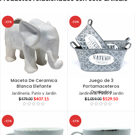
-15%
-50%
Maceta De Ceramica
Juego de 3
Blanca Elefante
Portamaceteros
Ovalados
Jardineria
,
Patio y Jardin
Jardineria
,
Patio y Jardin
$
407.15
$
529.50
$
479.00
$
1,059.00
-15%
-15%