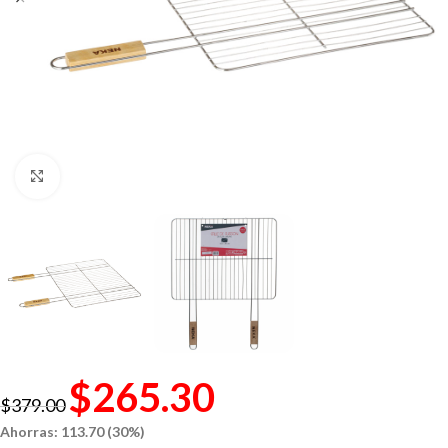
Click to enlarge
$
265.30
$
379.00
Ahorras: 113.70 (30%)