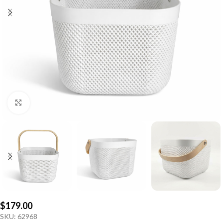
Click to enlarge
$
179.00
SKU:
62968