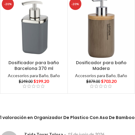
-20%
-20%
Dosificador para baño
Dosificador para baño
Barcelona 370 ml
Madera
Accesorios para Baño
,
Baño
Accesorios para Baño
,
Baño
$
199.20
$
703.20
$
249.00
$
879.00
1 valoración en
Organizador De Plastico Con Asa De Bamboo
Zaida Tovar Tolosa
–
15 de junio de 2026