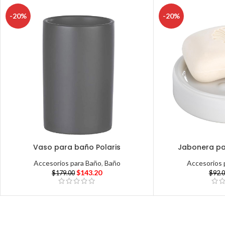
-20%
-20%
Vaso para baño Polaris
Jabonera pa
Accesorios para Baño
,
Baño
Accesorios 
$
143.20
$
179.00
$
92.